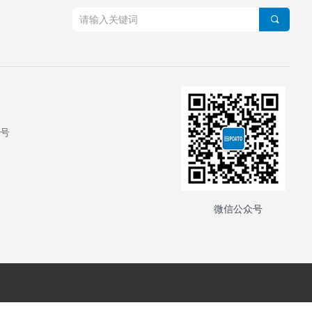
끠
0号
微信公众号